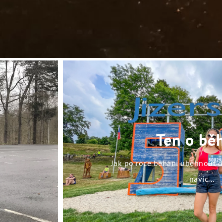
Ten o bě
Jak po roce běhání uběhnout 
navíc...