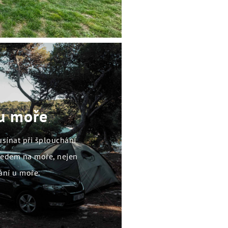
u moře
 usínat při šplouchání
ledem na moře, nejen
ání u moře.