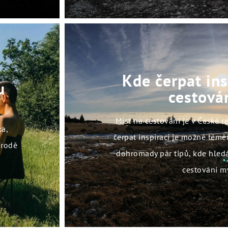
Kde čerpat ins
u
cestová
Míst na cestování je v České r
ka,
čerpat inspiraci je možné téměř
írodě
dohromady pár tipů, kde hledá
cestování m