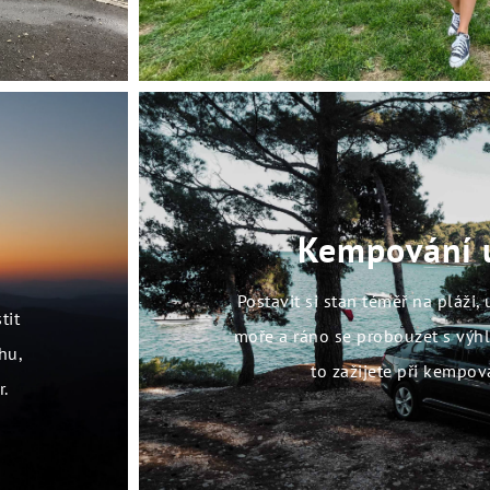
Kempování 
Postavit si stan téměř na pláži,
tit
moře a ráno se probouzet s výh
hu,
to zažijete při kempov
r.