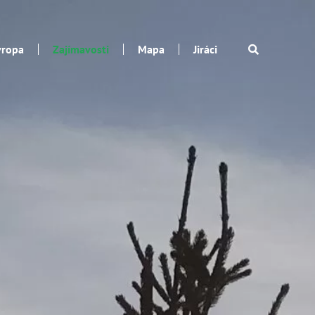
vropa
Zajímavosti
Mapa
Jiráci