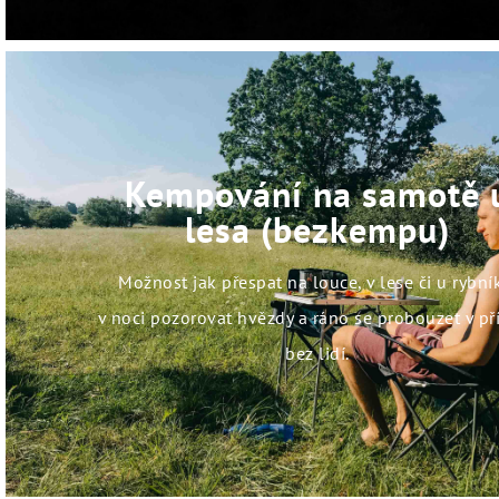
Kempování na samotě 
lesa (bezkempu)
Možnost jak přespat na louce, v lese či u rybní
v noci pozorovat hvězdy a ráno se probouzet v př
bez lidí.