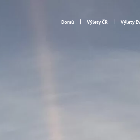
Domů
Výlety ČR
Výlety E