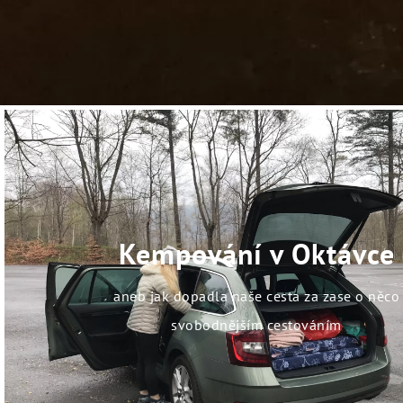
Kempování v Oktávce
aneb jak dopadla naše cesta za zase o něco
svobodnějším cestováním