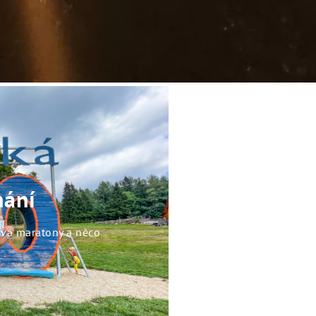
hání
dva maratony a něco